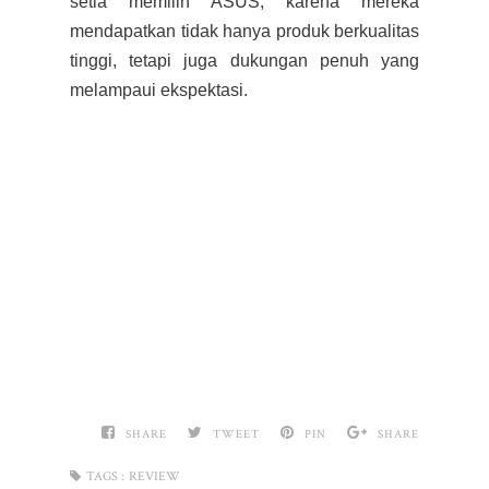
setia memilih ASUS, karena mereka
mendapatkan tidak hanya produk berkualitas
tinggi, tetapi juga dukungan penuh yang
melampaui ekspektasi.
SHARE
TWEET
PIN
SHARE
TAGS :
REVIEW