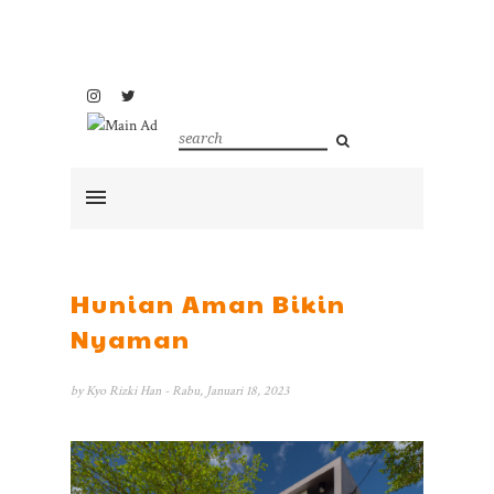
Hunian Aman Bikin
Nyaman
by
Kyo Rizki Han
- Rabu, Januari 18, 2023