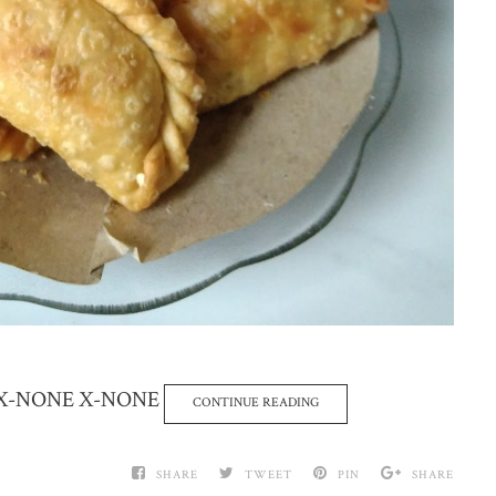
-US X-NONE X-NONE
CONTINUE READING
SHARE
TWEET
PIN
SHARE