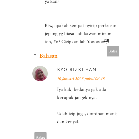
ya kan?
Btw, apakah sempat nyicip perkuean
jepang yg biasa jadi kawan minum
teh, Yo? Cicipkan lah Yoooooo🤣
Balas
Balasan
KYO RIZKI HAN
10 Januari 2025 pukul 06.48
Iya kak, bedanya gak ada
kerupuk jangek nya.
Udah icip juga, dominan manis
dan kenyal.
Balas